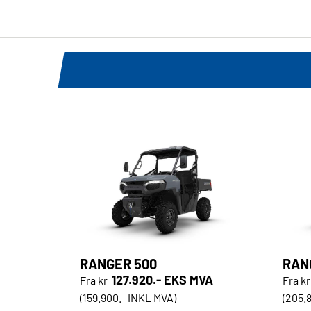
RANGER 500
RAN
127.920.- EKS MVA
Fra kr
Fra kr
(159.900.- INKL MVA)
(205.