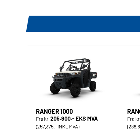
RANGER 1000
RAN
205.900.- EKS MVA
Fra kr
Fra kr
(257.375.- INKL MVA)
(288.