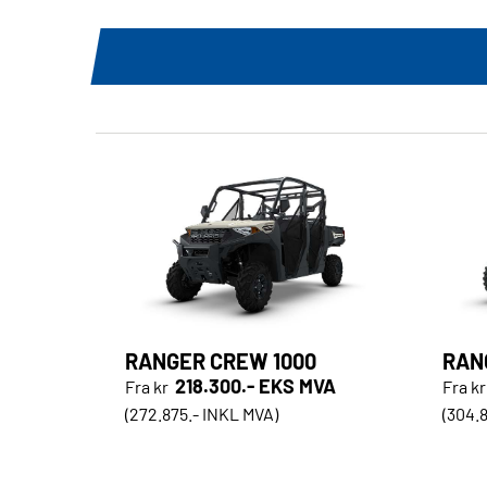
RANGER CREW 1000
RAN
218.300.- EKS MVA
Fra kr
Fra kr
(272.875.- INKL MVA)
(304.