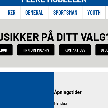
RZR
GENERAL
SPORTSMAN
YOUTH
USIKKER PÅ DITT VALG
ILBUD
FINN DIN POLARIS
KONTAKT OSS
BYGG
Åpningstider
Mandag